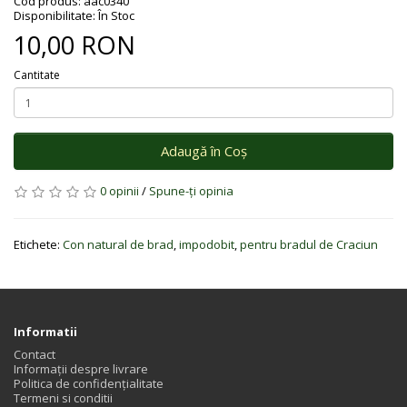
Cod produs: aac0340
Disponibilitate: În Stoc
10,00 RON
Cantitate
Adaugă în Coş
0 opinii
/
Spune-ţi opinia
Etichete:
Con natural de brad
,
impodobit
,
pentru bradul de Craciun
Informatii
Contact
Informații despre livrare
Politica de confidențialitate
Termeni si conditii