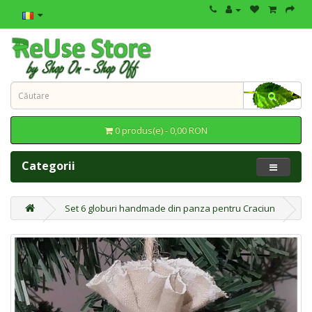
0 produs(e) - 0,00 RON
Categorii
Set 6 globuri handmade din panza pentru Craciun