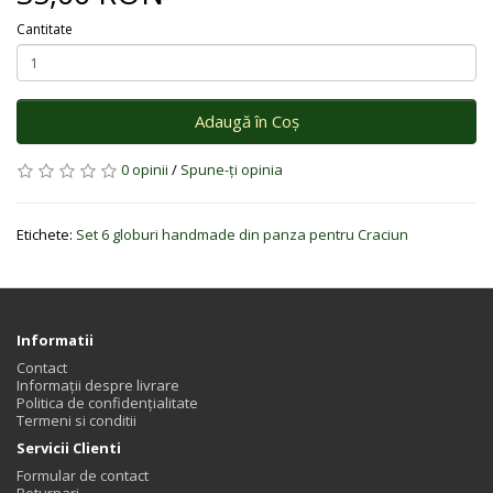
Cantitate
Adaugă în Coş
0 opinii
/
Spune-ţi opinia
Etichete:
Set 6 globuri handmade din panza pentru Craciun
Informatii
Contact
Informații despre livrare
Politica de confidențialitate
Termeni si conditii
Servicii Clienti
Formular de contact
Returnari