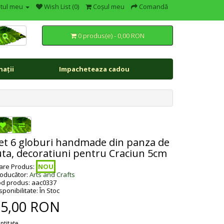
tul meu
Wish List (0)
Coşul meu
Comandă
0 produs(e) - 0,00 RON
ații
Impacheteaza cadou
et 6 globuri handmade din panza de
uta, decoratiuni pentru Craciun 5cm
are Produs:
NOU
oducător:
Arts and Crafts
d produs: aac0337
sponibilitate: În Stoc
35,00 RON
ntitate