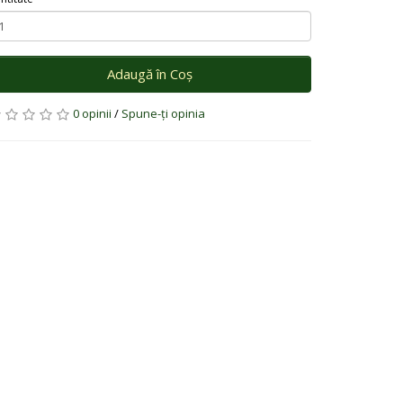
Adaugă în Coş
0 opinii
/
Spune-ţi opinia