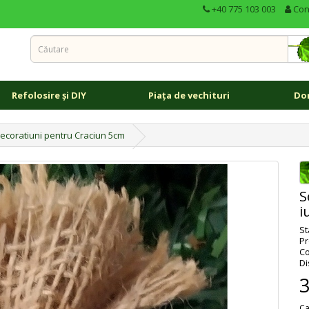
+40 775 103 003
Con
Refolosire și DIY
Piața de vechituri
Don
decoratiuni pentru Craciun 5cm
S
i
St
Pr
Co
Di
Ca